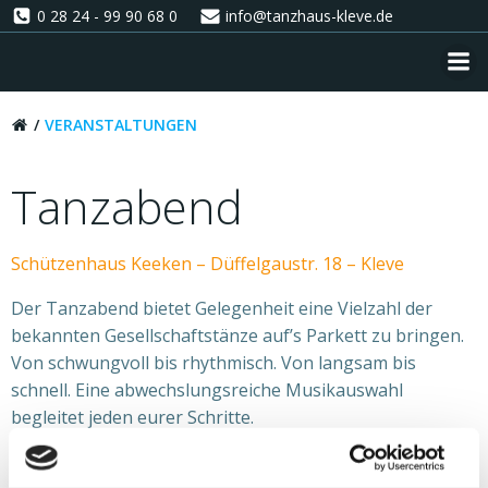
Zum
0 28 24 - 99 90 68 0
info@tanzhaus-kleve.de
Inhalt
springen
VERANSTALTUNGEN
Tanzabend
Schützenhaus Keeken – Düffelgaustr. 18 – Kleve
Der Tanzabend bietet Gelegenheit eine Vielzahl der
bekannten Gesellschaftstänze auf’s Parkett zu bringen.
Von schwungvoll bis rhythmisch. Von langsam bis
schnell. Eine abwechslungsreiche Musikauswahl
begleitet jeden eurer Schritte.
Kühle Drinks stehen bereit!