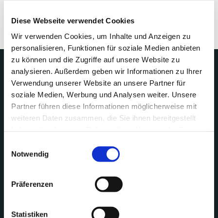
Diese Webseite verwendet Cookies
Wir verwenden Cookies, um Inhalte und Anzeigen zu
personalisieren, Funktionen für soziale Medien anbieten
zu können und die Zugriffe auf unsere Website zu
analysieren. Außerdem geben wir Informationen zu Ihrer
Impressum
Verwendung unserer Website an unsere Partner für
soziale Medien, Werbung und Analysen weiter. Unsere
Kontakt
Partner führen diese Informationen möglicherweise mit
weiteren Daten zusammen, die Sie ihnen bereitgestellt
haben oder die sie im Rahmen Ihrer Nutzung der Dienste
Veranstaltungen
gesammelt haben.
Einwilligungsauswahl
Notwendig
Datenschutzerklärung
Präferenzen
Statistiken